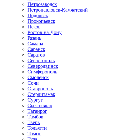
Петрозаводск
Петропавловск-Камчатский
Подольск
Прокопьевск
Псков
Ростов-на-Дону
Рязань
Самара
Саранск
Саратов
Севастополь
Северодвинск
Симферополь
Смоленск
Сочи
Ставрополь
Стерлитамак
Сургут
Сыктывкар
Таганрог
Тамбов
Тверь
Тольятти
Томск
Тула