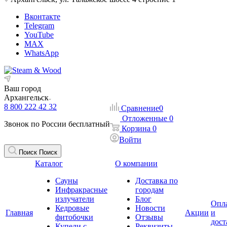
Вконтакте
Telegram
YouTube
MAX
WhatsApp
Ваш город
Архангельск
8 800 222 42 32
Сравнение
0
Отложенные
0
Звонок по России бесплатный
Корзина
0
Войти
Поиск
Поиск
Каталог
О компании
Сауны
Доставка по
Инфракрасные
городам
излучатели
Блог
Опл
Кедровые
Новости
Главная
Акции
и
фитобочки
Отзывы
дост
Купели с
Реквизиты