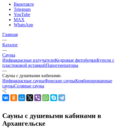
Вконтакте
Telegram
YouTube
MAX
WhatsApp
Главная
—
Каталог
—
Сауны
Инфракрасные излучатели
Кедровые фитобочки
Купели с
пластиковой вставкой
Парогенераторы
—
Сауны с душевыми кабинами
Инфракрасные сауны
Финские сауны
Комбинированные
сауны
Соляные сауны
Сауны с душевыми кабинами в
Архангельске