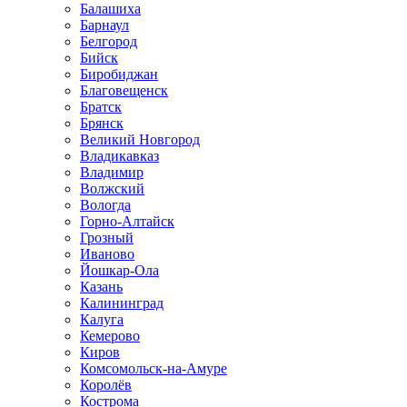
Балашиха
Барнаул
Белгород
Бийск
Биробиджан
Благовещенск
Братск
Брянск
Великий Новгород
Владикавказ
Владимир
Волжский
Вологда
Горно-Алтайск
Грозный
Иваново
Йошкар-Ола
Казань
Калининград
Калуга
Кемерово
Киров
Комсомольск-на-Амуре
Королёв
Кострома