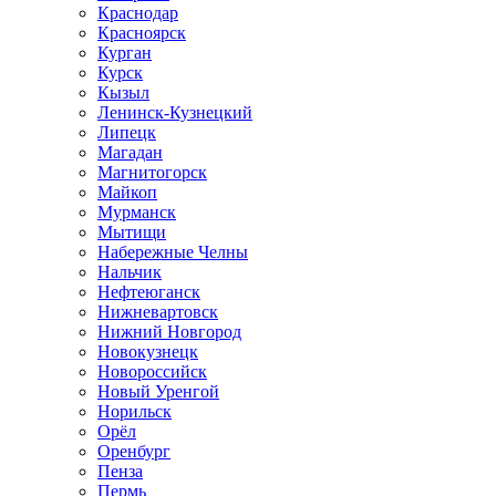
Краснодар
Красноярск
Курган
Курск
Кызыл
Ленинск-Кузнецкий
Липецк
Магадан
Магнитогорск
Майкоп
Мурманск
Мытищи
Набережные Челны
Нальчик
Нефтеюганск
Нижневартовск
Нижний Новгород
Новокузнецк
Новороссийск
Новый Уренгой
Норильск
Орёл
Оренбург
Пенза
Пермь