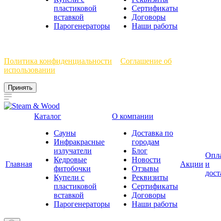
пластиковой
Сертификаты
вставкой
Договоры
Парогенераторы
Наши работы
Мы используем файлы cookie, чтобы улучшить работу сайта.
Политика конфиденциальности
и
Соглашение об
использовании
Принять
Каталог
О компании
Сауны
Доставка по
Инфракрасные
городам
излучатели
Блог
Опл
Кедровые
Новости
Главная
Акции
и
фитобочки
Отзывы
дост
Купели с
Реквизиты
пластиковой
Сертификаты
вставкой
Договоры
Парогенераторы
Наши работы